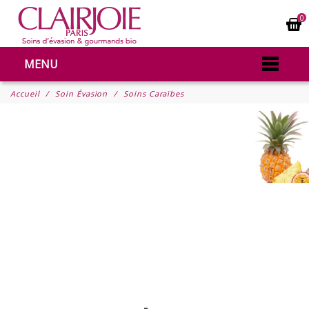
0
MENU
Accueil
Soin Évasion
Soins Caraïbes